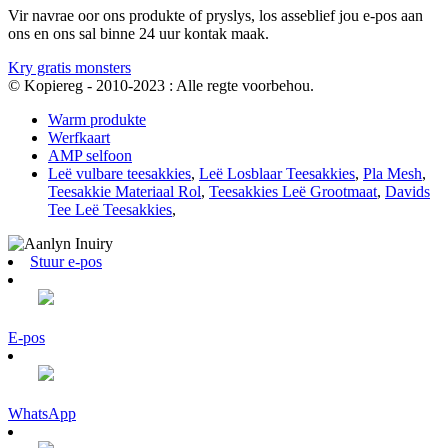
Vir navrae oor ons produkte of pryslys, los asseblief jou e-pos aan
ons en ons sal binne 24 uur kontak maak.
Kry gratis monsters
© Kopiereg - 2010-2023 : Alle regte voorbehou.
Warm produkte
Werfkaart
AMP selfoon
Leë vulbare teesakkies
,
Leë Losblaar Teesakkies
,
Pla Mesh
,
Teesakkie Materiaal Rol
,
Teesakkies Leë Grootmaat
,
Davids
Tee Leë Teesakkies
,
Stuur e-pos
E-pos
WhatsApp