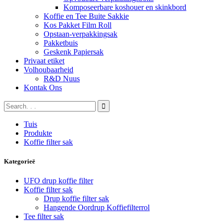
Komposeerbare koshouer en skinkbord
Koffie en Tee Buite Sakkie
Kos Pakket Film Roll
Opstaan-verpakkingsak
Pakketbuis
Geskenk Papiersak
Privaat etiket
Volhoubaarheid
R&D Nuus
Kontak Ons
Tuis
Produkte
Koffie filter sak
Kategorieë
UFO drup koffie filter
Koffie filter sak
Drup koffie filter sak
Hangende Oordrup Koffiefilterrol
Tee filter sak