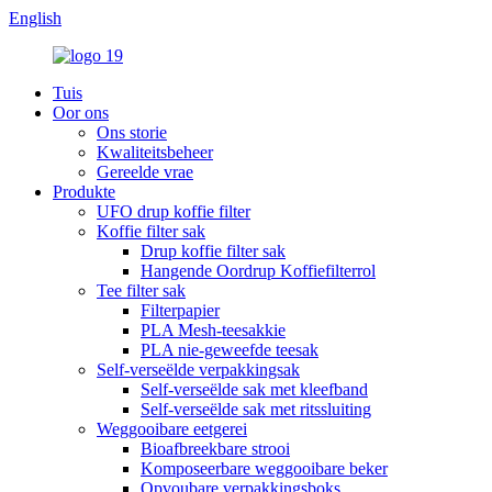
English
Tuis
Oor ons
Ons storie
Kwaliteitsbeheer
Gereelde vrae
Produkte
UFO drup koffie filter
Koffie filter sak
Drup koffie filter sak
Hangende Oordrup Koffiefilterrol
Tee filter sak
Filterpapier
PLA Mesh-teesakkie
PLA nie-geweefde teesak
Self-verseëlde verpakkingsak
Self-verseëlde sak met kleefband
Self-verseëlde sak met ritssluiting
Weggooibare eetgerei
Bioafbreekbare strooi
Komposeerbare weggooibare beker
Opvoubare verpakkingsboks