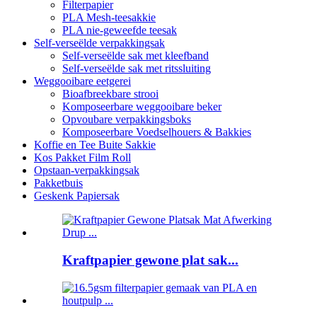
Filterpapier
PLA Mesh-teesakkie
PLA nie-geweefde teesak
Self-verseëlde verpakkingsak
Self-verseëlde sak met kleefband
Self-verseëlde sak met ritssluiting
Weggooibare eetgerei
Bioafbreekbare strooi
Komposeerbare weggooibare beker
Opvoubare verpakkingsboks
Komposeerbare Voedselhouers & Bakkies
Koffie en Tee Buite Sakkie
Kos Pakket Film Roll
Opstaan-verpakkingsak
Pakketbuis
Geskenk Papiersak
Kraftpapier gewone plat sak...