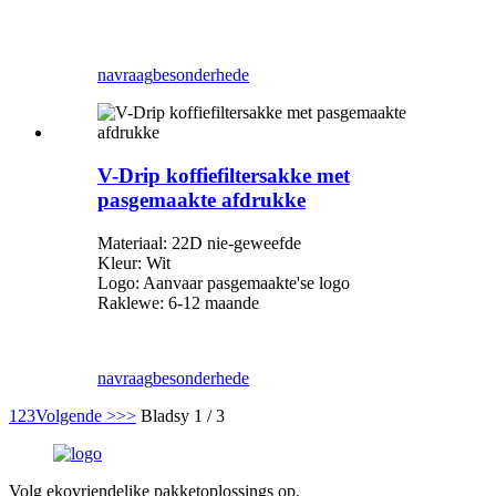
navraag
besonderhede
V-Drip koffiefiltersakke met
pasgemaakte afdrukke
Materiaal: 22D nie-geweefde
Kleur: Wit
Logo: Aanvaar pasgemaakte
'
se logo
Raklewe: 6-12 maande
navraag
besonderhede
1
2
3
Volgende >
>>
Bladsy 1 / 3
Volg ekovriendelike pakketoplossings op.