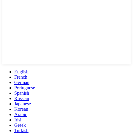
English
French
German
Portuguese
Spanish
Russian
Japanese
Korean
Arabic
Irish
Greek
Turkish