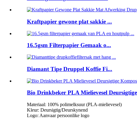
Kraftpapier gewone plat sakkie ...
16.5gsm Filterpapier Gemaak o...
Diamant Tipe Druppel Koffie Fi...
Bio Drinkbeker PLA Mielievesel Deursigti
Materiaal: 100% polimelksuur (PLA-mielievesel)
Kleur: Deursigtig/Deurskynend
Logo: Aanvaar persoonlike logo