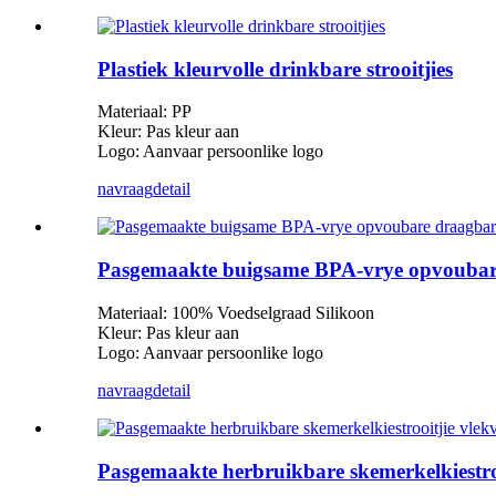
Plastiek kleurvolle drinkbare strooitjies
Materiaal: PP
Kleur: Pas kleur aan
Logo: Aanvaar persoonlike logo
navraag
detail
Pasgemaakte buigsame BPA-vrye opvoubare 
Materiaal: 100% Voedselgraad Silikoon
Kleur: Pas kleur aan
Logo: Aanvaar persoonlike logo
navraag
detail
Pasgemaakte herbruikbare skemerkelkiestrooi