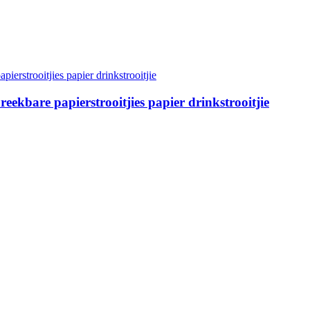
ekbare papierstrooitjies papier drinkstrooitjie