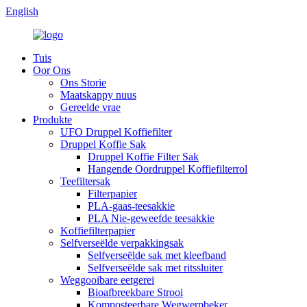
English
Tuis
Oor Ons
Ons Storie
Maatskappy nuus
Gereelde vrae
Produkte
UFO Druppel Koffiefilter
Druppel Koffie Sak
Druppel Koffie Filter Sak
Hangende Oordruppel Koffiefilterrol
Teefiltersak
Filterpapier
PLA-gaas-teesakkie
PLA Nie-geweefde teesakkie
Koffiefilterpapier
Selfverseëlde verpakkingsak
Selfverseëlde sak met kleefband
Selfverseëlde sak met ritssluiter
Weggooibare eetgerei
Bioafbreekbare Strooi
Komposteerbare Wegwerpbeker