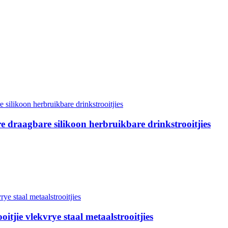
draagbare silikoon herbruikbare drinkstrooitjies
tjie vlekvrye staal metaalstrooitjies