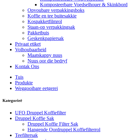
Komposteerbare Voedselhouer & Skinkbord
Opvoubare verpakkingsboks
Koffie en tee buitesakkie
Kospakketfilmrol
Staan-op verpakkingsak
Pakketbuis
Geskenkpapiersak
Privaat etiket
Volhoubaarheid
Maatskappy nuus
Nuus oor die bedryf
Kontak Ons
Tuis
Produkte
Weggooibare eetgerei
Kategorieë
UFO Druppel Koffiefilter
Druppel Koffie Sak
Druppel Koffie Filter Sak
Hangende Oordruppel Koffiefilterrol
Teefiltersak