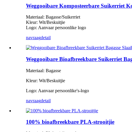
Weggooibare Komposteerbare Suikerriet Ko
Materiaal: Bagasse/Suikerriet
Kleur: Wit/Beskuitjie
Logo: Aanvaar persoonlike logo
navraag
detail
Weggooibare Bioafbreekbare Suikerriet Ba
Materiaal: Bagasse
Kleur: Wit/Beskuitjie
Logo: Aanvaar persoonlike
'
s-logo
navraag
detail
100% bioafbreekbare PLA-strooitjie