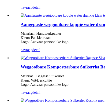
navraag
detail
Aangepaste weggooibare koppie water drank
Materiaal: Handwerkpapier
Kleur: Pas kleur aan
Logo: Aanvaar persoonlike logo
navraag
detail
Weggooibare Komposteerbare Suikerriet Ba
Materiaal: Bagasse/Suikerriet
Kleur: Wit/Beskuitjie
Logo: Aanvaar persoonlike logo
navraag
detail