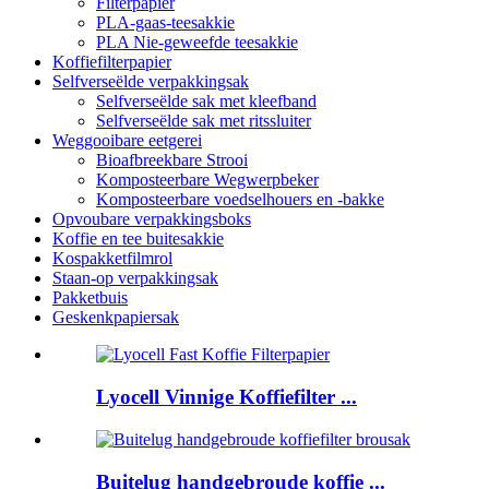
Filterpapier
PLA-gaas-teesakkie
PLA Nie-geweefde teesakkie
Koffiefilterpapier
Selfverseëlde verpakkingsak
Selfverseëlde sak met kleefband
Selfverseëlde sak met ritssluiter
Weggooibare eetgerei
Bioafbreekbare Strooi
Komposteerbare Wegwerpbeker
Komposteerbare voedselhouers en -bakke
Opvoubare verpakkingsboks
Koffie en tee buitesakkie
Kospakketfilmrol
Staan-op verpakkingsak
Pakketbuis
Geskenkpapiersak
Lyocell Vinnige Koffiefilter ...
Buitelug handgebroude koffie ...