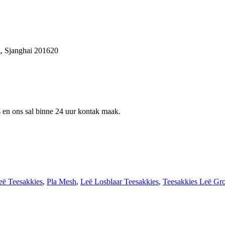
, Sjanghai 201620
ns en ons sal binne 24 uur kontak maak.
eë Teesakkies
,
Pla Mesh
,
Leë Losblaar Teesakkies
,
Teesakkies Leë Gr