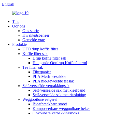
English
Tuis
Oor ons
Ons storie
Kwaliteitsbeheer
Gereelde vrae
Produkte
UFO drup koffie filter
Koffie filter sak
Drup koffie filter sak
Hangende Oordrup Koffiefilterrol
Tee filter sak
Filterpapier
PLA Mesh-teesakkie
PLA nie-geweefde teesak
Self-verseëlde verpakkingsak
Self-verseëlde sak met kleefband
Self-verseëlde sak met ritssluiting
Weggooibare eetgerei
Bioafbreekbare strooi
Komposeerbare weggooibare beker
Opvoubare verpakkingsboks