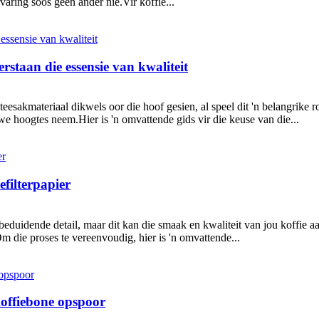
aring soos geen ander nie.Vir koffie...
taan ​​​​die essensie van kwaliteit
teesakmateriaal dikwels oor die hoof gesien, al speel dit 'n belangrike
uwe hoogtes neem.Hier is 'n omvattende gids vir die keuse van die...
efilterpapier
nbeduidende detail, maar dit kan die smaak en kwaliteit van jou koffie 
m die proses te vereenvoudig, hier is 'n omvattende...
koffiebone opspoor