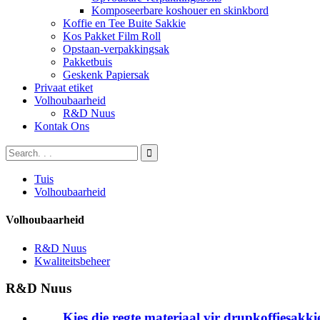
Komposeerbare koshouer en skinkbord
Koffie en Tee Buite Sakkie
Kos Pakket Film Roll
Opstaan-verpakkingsak
Pakketbuis
Geskenk Papiersak
Privaat etiket
Volhoubaarheid
R&D Nuus
Kontak Ons
Tuis
Volhoubaarheid
Volhoubaarheid
R&D Nuus
Kwaliteitsbeheer
R&D Nuus
Kies die regte materiaal vir drupkoffiesakk