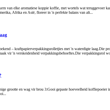
e kern van elke aromatiese koppie koffie, met wortels wat teruggevoer 
ika, Afrika en Asië, floreer in 'n perfekte balans van alt...
laag
bekend – kraftpapierverpakkingsrolletjies met 'n waterdigte laag.Die p
maak vir 'n verskeidenheid verpakkingsbehoeftes.Die verpakkingsrol w
?
 enige grootte en wag vir brou 3:Gooi gepaste hoeveelheid koffiepoeier
oi...