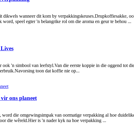
iteit dikwels wanneer dit kom by verpakkingskeuses.Drupkoffiesakke, oo
 word, speel egter 'n belangrike rol om die aroma en geur te behou ...
 Lives
ar ook 'n simbool van leefstyl.Van die eerste koppie in die oggend tot di
erbruik.Navorsing toon dat koffie nie op...
 vir ons planeet
 word die omgewingsimpak van oormatige verpakking al hoe duideliker.V
or die wêreld.Hier is 'n nader kyk na hoe verpakking ...