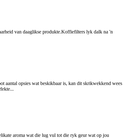
eid van daaglikse produkte.Koffiefilters lyk dalk na 'n
root aantal opsies wat beskikbaar is, kan dit skrikwekkend wees
ekte...
ikate aroma wat die lug vul tot die ryk geur wat op jou