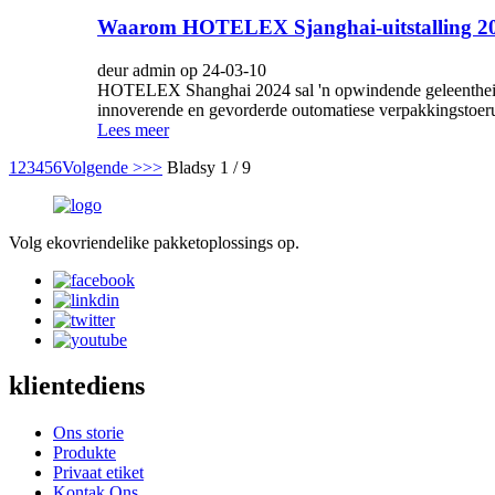
Waarom HOTELEX Sjanghai-uitstalling 2
deur admin op 24-03-10
HOTELEX Shanghai 2024 sal 'n opwindende geleentheid wees
innoverende en gevorderde outomatiese verpakkingstoerusti
Lees meer
1
2
3
4
5
6
Volgende >
>>
Bladsy 1 / 9
Volg ekovriendelike pakketoplossings op.
klientediens
Ons storie
Produkte
Privaat etiket
Kontak Ons