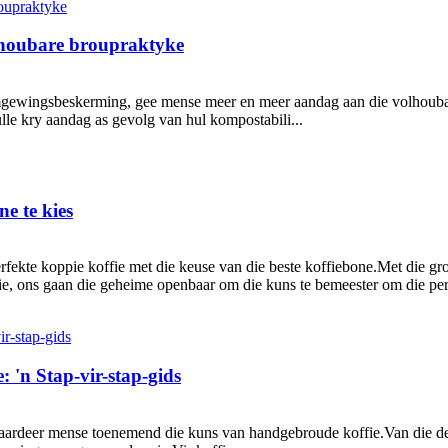
volhoubare broupraktyke
gewingsbeskerming, gee mense meer en meer aandag aan die volhoubaarh
lle kry aandag as gevolg van hul kompostabili...
e te kies
perfekte koppie koffie met die keuse van die beste koffiebone.Met die g
ie, ons gaan die geheime openbaar om die kuns te bemeester om die perf
 'n Stap-vir-stap-gids
waardeer mense toenemend die kuns van handgebroude koffie.Van die del