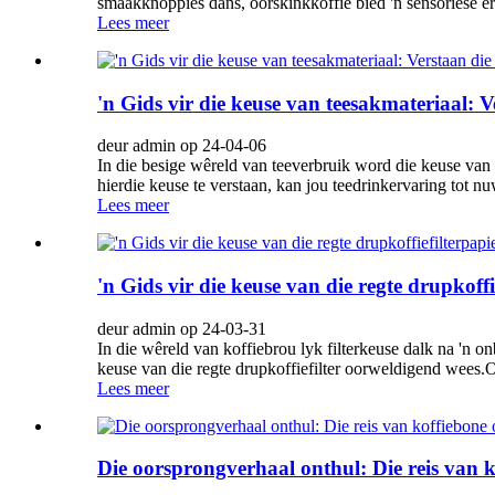
smaakknoppies dans, oorskinkkoffie bied 'n sensoriese erv
Lees meer
'n Gids vir die keuse van teesakmateriaal: Vers
deur admin op 24-04-06
In die besige wêreld van teeverbruik word die keuse van 
hierdie keuse te verstaan, kan jou teedrinkervaring tot n
Lees meer
'n Gids vir die keuse van die regte drupkoffi
deur admin op 24-03-31
In die wêreld van koffiebrou lyk filterkeuse dalk na 'n o
keuse van die regte drupkoffiefilter oorweldigend wees.O
Lees meer
Die oorsprongverhaal onthul: Die reis van 