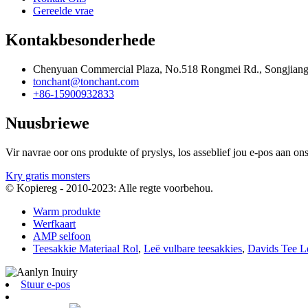
Gereelde vrae
Kontakbesonderhede
Chenyuan Commercial Plaza, No.518 Rongmei Rd., Songjiang
tonchant@tonchant.com
+86-15900932833
Nuusbriewe
Vir navrae oor ons produkte of pryslys, los asseblief jou e-pos aan o
Kry gratis monsters
© Kopiereg - 2010-2023: Alle regte voorbehou.
Warm produkte
Werfkaart
AMP selfoon
Teesakkie Materiaal Rol
,
Leë vulbare teesakkies
,
Davids Tee L
Stuur e-pos