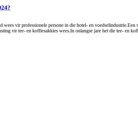
024?
 vir professionele persone in die hotel- en voedselindustrie.Een van 
ng vir tee- en koffiesakkies wees.In onlangse jare het die tee- en koff