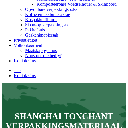
Komposteerbare Voedselhouer & Skinkbord
Opvoubare verpakkingsboks
Koffie en tee buitesakkie
Kospakketfilmrol
Staan-op verpakkingsak
Pakketbuis
Geskenkpapiersak
Privaat etiket
Volhoubaarheid
Maatskappy nuus
Nuus oor die bedryf
Kontak Ons
Tuis
Kontak Ons
SHANGHAI TONCHANT
VERPAKKINGSMATERIAAL