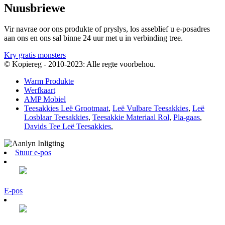
Nuusbriewe
Vir navrae oor ons produkte of pryslys, los asseblief u e-posadres
aan ons en ons sal binne 24 uur met u in verbinding tree.
Kry gratis monsters
© Kopiereg - 2010-2023: Alle regte voorbehou.
Warm Produkte
Werfkaart
AMP Mobiel
Teesakkies Leë Grootmaat
,
Leë Vulbare Teesakkies
,
Leë
Losblaar Teesakkies
,
Teesakkie Materiaal Rol
,
Pla-gaas
,
Davids Tee Leë Teesakkies
,
Stuur e-pos
E-pos