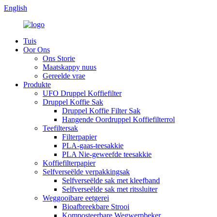
English
Tuis
Oor Ons
Ons Storie
Maatskappy nuus
Gereelde vrae
Produkte
UFO Druppel Koffiefilter
Druppel Koffie Sak
Druppel Koffie Filter Sak
Hangende Oordruppel Koffiefilterrol
Teefiltersak
Filterpapier
PLA-gaas-teesakkie
PLA Nie-geweefde teesakkie
Koffiefilterpapier
Selfverseëlde verpakkingsak
Selfverseëlde sak met kleefband
Selfverseëlde sak met ritssluiter
Weggooibare eetgerei
Bioafbreekbare Strooi
Komposteerbare Wegwerpbeker