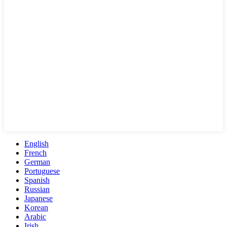
English
French
German
Portuguese
Spanish
Russian
Japanese
Korean
Arabic
Irish