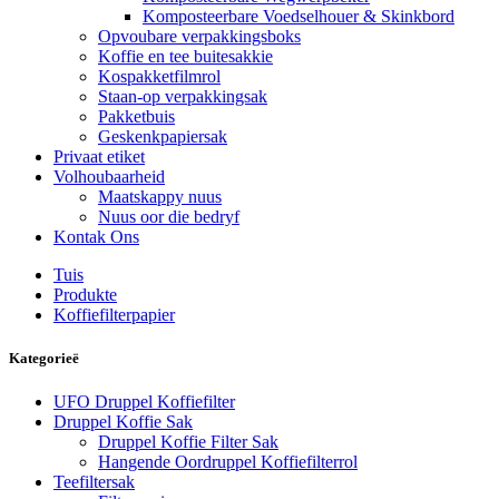
Komposteerbare Voedselhouer & Skinkbord
Opvoubare verpakkingsboks
Koffie en tee buitesakkie
Kospakketfilmrol
Staan-op verpakkingsak
Pakketbuis
Geskenkpapiersak
Privaat etiket
Volhoubaarheid
Maatskappy nuus
Nuus oor die bedryf
Kontak Ons
Tuis
Produkte
Koffiefilterpapier
Kategorieë
UFO Druppel Koffiefilter
Druppel Koffie Sak
Druppel Koffie Filter Sak
Hangende Oordruppel Koffiefilterrol
Teefiltersak