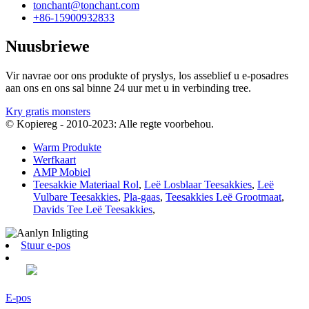
tonchant@tonchant.com
+86-15900932833
Nuusbriewe
Vir navrae oor ons produkte of pryslys, los asseblief u e-posadres
aan ons en ons sal binne 24 uur met u in verbinding tree.
Kry gratis monsters
© Kopiereg - 2010-2023: Alle regte voorbehou.
Warm Produkte
Werfkaart
AMP Mobiel
Teesakkie Materiaal Rol
,
Leë Losblaar Teesakkies
,
Leë
Vulbare Teesakkies
,
Pla-gaas
,
Teesakkies Leë Grootmaat
,
Davids Tee Leë Teesakkies
,
Stuur e-pos
E-pos