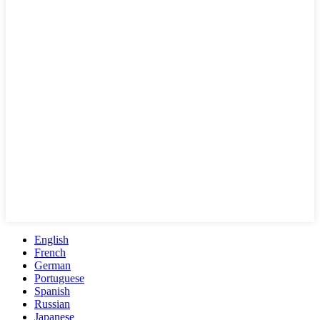
English
French
German
Portuguese
Spanish
Russian
Japanese