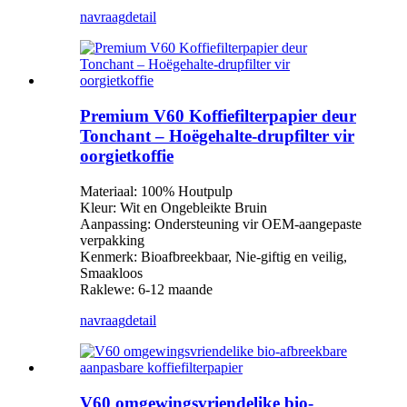
navraag
detail
Premium V60 Koffiefilterpapier deur
Tonchant – Hoëgehalte-drupfilter vir
oorgietkoffie
Materiaal: 100% Houtpulp
Kleur: Wit en Ongebleikte Bruin
Aanpassing: Ondersteuning vir OEM-aangepaste
verpakking
Kenmerk: Bioafbreekbaar, Nie-giftig en veilig,
Smaakloos
Raklewe: 6-12 maande
navraag
detail
V60 omgewingsvriendelike bio-