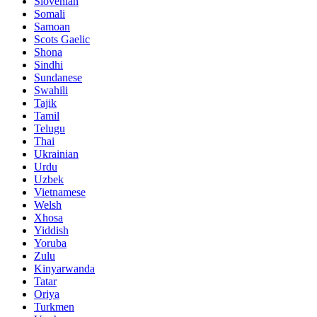
Slovenian
Somali
Samoan
Scots Gaelic
Shona
Sindhi
Sundanese
Swahili
Tajik
Tamil
Telugu
Thai
Ukrainian
Urdu
Uzbek
Vietnamese
Welsh
Xhosa
Yiddish
Yoruba
Zulu
Kinyarwanda
Tatar
Oriya
Turkmen