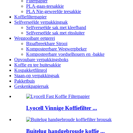
Filterpapier
PLA-gaas-teesakkie
PLA Nie-geweefde teesakkie
Koffiefilterpapier
Selfverseëlde verpakkingsak
Selfverseëlde sak met kleefband
Selfverseëlde sak met ritssluiter
Weggooibare eetgerei
Bioafbreekbare Strooi
Komposteerbare Wegwerpbeker
Komposteerbare voedselhouers en -bakke
Opvoubare verpakkingsboks
Koffie en tee buitesakkie
Kospakketfilmrol
Staan-op verpakkingsak
Pakketbuis
Geskenkpapiersak
Lyocell Vinnige Koffiefilter ...
Buitelug handgebroude koffie ...