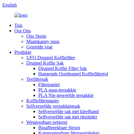
English
Tuis
Oor Ons
Ons Storie
Maatskappy nuus
Gereelde vrae
Produkte
UFO Druppel Koffiefilter
Druppel Koffie Sak
Druppel Koffie Filter Sak
Hangende Oordruppel Koffiefilterrol
Teefiltersak
Filterpapier
PLA-gaas-teesakkie
PLA Nie-geweefde teesakkie
Koffiefilterpapier
Selfverseëlde verpakkingsak
Selfverseëlde sak met kleefband
Selfverseëlde sak met ritssluiter
Weggooibare eetgerei
Bioafbreekbare Strooi
Komposteerbare Wegwerpbeker