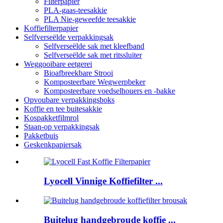
Filterpapier
PLA-gaas-teesakkie
PLA Nie-geweefde teesakkie
Koffiefilterpapier
Selfverseëlde verpakkingsak
Selfverseëlde sak met kleefband
Selfverseëlde sak met ritssluiter
Weggooibare eetgerei
Bioafbreekbare Strooi
Komposteerbare Wegwerpbeker
Komposteerbare voedselhouers en -bakke
Opvoubare verpakkingsboks
Koffie en tee buitesakkie
Kospakketfilmrol
Staan-op verpakkingsak
Pakketbuis
Geskenkpapiersak
Lyocell Vinnige Koffiefilter ...
Buitelug handgebroude koffie ...