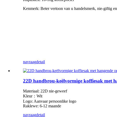
Kenmerk: Beter vertoon van u handelsmerk, nie-giftig en 
navraag
detail
22D handbrou-keëlvormige koffiesak met h
Materiaal: 22D nie-geweef
Kleur：Wit
Logo: Aanvaar persoonlike logo
Raklewe: 6-12 maande
navraag
detail