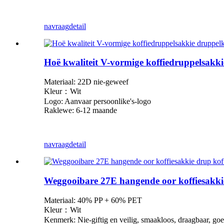
navraag
detail
Hoë kwaliteit V-vormige koffiedruppelsakki
Materiaal: 22D nie-geweef
Kleur：Wit
Logo: Aanvaar persoonlike
'
s-logo
Raklewe: 6-12 maande
navraag
detail
Weggooibare 27E hangende oor koffiesakkie 
Materiaal: 40% PP + 60% PET
Kleur：Wit
Kenmerk: Nie-giftig en veilig, smaakloos, draagbaar, goeie