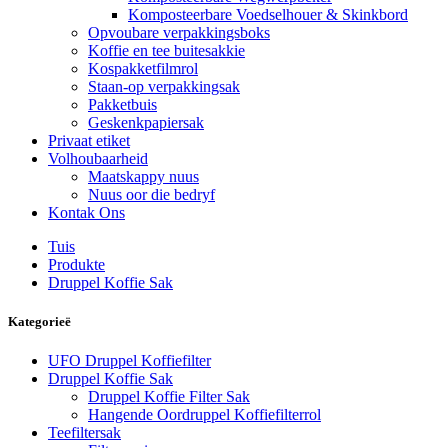
Komposteerbare Voedselhouer & Skinkbord
Opvoubare verpakkingsboks
Koffie en tee buitesakkie
Kospakketfilmrol
Staan-op verpakkingsak
Pakketbuis
Geskenkpapiersak
Privaat etiket
Volhoubaarheid
Maatskappy nuus
Nuus oor die bedryf
Kontak Ons
Tuis
Produkte
Druppel Koffie Sak
Kategorieë
UFO Druppel Koffiefilter
Druppel Koffie Sak
Druppel Koffie Filter Sak
Hangende Oordruppel Koffiefilterrol
Teefiltersak