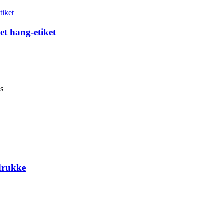
et hang-etiket
os
fdrukke