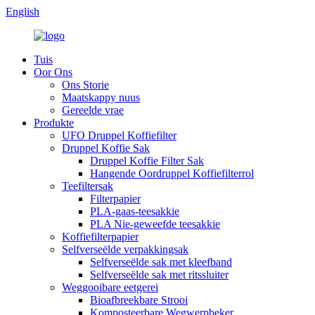
English
Tuis
Oor Ons
Ons Storie
Maatskappy nuus
Gereelde vrae
Produkte
UFO Druppel Koffiefilter
Druppel Koffie Sak
Druppel Koffie Filter Sak
Hangende Oordruppel Koffiefilterrol
Teefiltersak
Filterpapier
PLA-gaas-teesakkie
PLA Nie-geweefde teesakkie
Koffiefilterpapier
Selfverseëlde verpakkingsak
Selfverseëlde sak met kleefband
Selfverseëlde sak met ritssluiter
Weggooibare eetgerei
Bioafbreekbare Strooi
Komposteerbare Wegwerpbeker