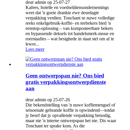
deur admin op 25-07-27
Kafees, hotelle en voedseldiensondernemings
weet dat 'n goeie drankie ewe deurdagte
verpakking verdien. Tonchant se nuwe volledige
reeks enkelgebruik-koffie- en teebekers bied 'n
eenstop-oplossing – van komposteerbare bekers
en bypassende deksels tot handelsmerk-moue en
roerstaafies – wat besighede in staat stel om af te
lewer...
Lees meer
Geen ontwerpspan nie? Ons bied
gratis verpakkingsontwerpdienste
aan
deur admin op 25-07-26
Die bekendstelling van 'n nuwe koffiemengsel of
seisoenale gebrande koffie is opwindend—totdat
jy besef dat jy opvallende verpakking benodig,
maar nie 'n interne ontwerpspan het nie. Dis waar
Tonchant ter sprake kom. As die