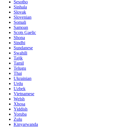
Sesotho
Sinhala
Slovak
Slovenian
Somali
Samoan
Scots Gaelic
Shona
Sindhi
Sundanese
Swahili
Tajik
Tamil
Telugu
Thai
Ukrainian
Urdu
Uzbek
Vietnamese
Welsh
Xhosa
Yiddish
Yoruba
Zulu
Kinyarwanda