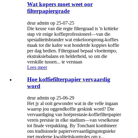
Wat kopers moet weet oor
filterpapiergrade
deur admin op 25-07-25
Die keuse van die regte filtergraad is 'n kritieke
stap vir enige koffieprofessioneel—van die
spesialiteitsbrander wat enkeloorsprong-koffies
maak tot die kafee wat honderde koppies koffie
per dag bedien. Filtergraad bepaal vloeitempo,
ekstraksiebalans en helderheid, so om die
verskille tussen... te verstaan
Lees meer
Hoe koffiefilterpapier vervaardig
word
deur admin op 25-06-29
Het jy al ooit gewonder wat in die velle ingaan
waarop jou oggendkoffie geskink word? Die
vervaardiging van hoëprestasie-koffiefilterpapier
vereis presisie in elke stadium—van veselkeuse
tot finale verpakking. By Tonchant kombineer
ons tradisionele papiervervaardigingstegnieke
met moderne kwaliteitskontroles om v...