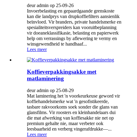
deur admin op 25-09-26
Invoerbelasting en gepaardgaande grenskoste
kan die landprys van drupkoffiefilters aansienlik
beïnvloed. Vir branders, private handelsmerke en
spesialiteitsverspreiders kan vooruitbeplanning
vir doeaneklassifikasie, belasting en papierwerk
help om verrassings by aflewering te vermy en
winsgewendheid te handhaaf...
Lees meer
Koffieverpakkingsakke met
matlaminering
deur admin op 25-08-29
Mat laminering het 'n voorkeurkeuse geword vir
koffiehandelsmerke wat 'n gesofistikeerde,
tasbare rakvoorkoms soek sonder die glans van
glansfilms. Vir roosters en kleinhandelaars dui
die mat afwerking van koffiesakke nie net op
premium gehalte nie, maar verbeter ook
leesbaarheid en verberg vingerafdrukke—...
Lees meer