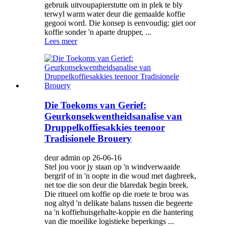
gebruik uitvoupapierstutte om in plek te bly
terwyl warm water deur die gemaalde koffie
gegooi word. Die konsep is eenvoudig: giet oor
koffie sonder 'n aparte drupper, ...
Lees meer
Die Toekoms van Gerief:
Geurkonsekwentheidsanalise van
Druppelkoffiesakkies teenoor
Tradisionele Brouery
deur admin op 26-06-16
Stel jou voor jy staan ​​op 'n windverwaaide
bergrif of in 'n oopte in die woud met dagbreek,
net toe die son deur die blaredak begin breek.
Die ritueel om koffie op die roete te brou was
nog altyd 'n delikate balans tussen die begeerte
na 'n koffiehuisgehalte-koppie en die hantering
van die moeilike logistieke beperkings ...