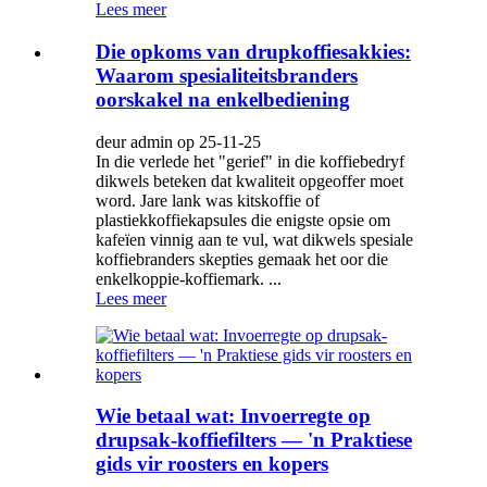
Lees meer
Die opkoms van drupkoffiesakkies:
Waarom spesialiteitsbranders
oorskakel na enkelbediening
deur admin op 25-11-25
In die verlede het "gerief" in die koffiebedryf
dikwels beteken dat kwaliteit opgeoffer moet
word. Jare lank was kitskoffie of
plastiekkoffiekapsules die enigste opsie om
kafeïen vinnig aan te vul, wat dikwels spesiale
koffiebranders skepties gemaak het oor die
enkelkoppie-koffiemark. ...
Lees meer
Wie betaal wat: Invoerregte op
drupsak-koffiefilters — 'n Praktiese
gids vir roosters en kopers