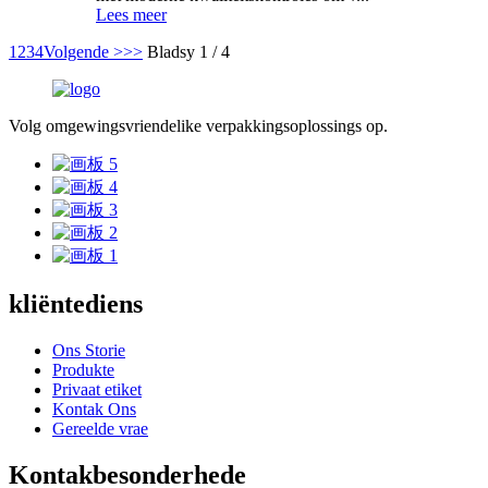
Lees meer
1
2
3
4
Volgende >
>>
Bladsy 1 / 4
Volg omgewingsvriendelike verpakkingsoplossings op.
kliëntediens
Ons Storie
Produkte
Privaat etiket
Kontak Ons
Gereelde vrae
Kontakbesonderhede