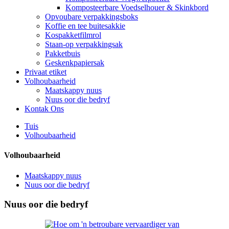
Komposteerbare Voedselhouer & Skinkbord
Opvoubare verpakkingsboks
Koffie en tee buitesakkie
Kospakketfilmrol
Staan-op verpakkingsak
Pakketbuis
Geskenkpapiersak
Privaat etiket
Volhoubaarheid
Maatskappy nuus
Nuus oor die bedryf
Kontak Ons
Tuis
Volhoubaarheid
Volhoubaarheid
Maatskappy nuus
Nuus oor die bedryf
Nuus oor die bedryf