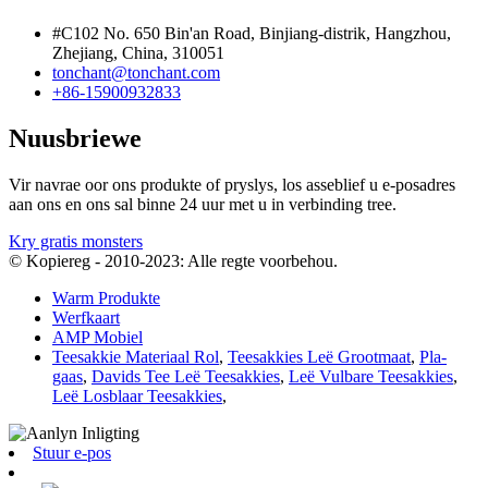
#C102 No. 650 Bin'an Road, Binjiang-distrik, Hangzhou,
Zhejiang, China, 310051
tonchant@tonchant.com
+86-15900932833
Nuusbriewe
Vir navrae oor ons produkte of pryslys, los asseblief u e-posadres
aan ons en ons sal binne 24 uur met u in verbinding tree.
Kry gratis monsters
© Kopiereg - 2010-2023: Alle regte voorbehou.
Warm Produkte
Werfkaart
AMP Mobiel
Teesakkie Materiaal Rol
,
Teesakkies Leë Grootmaat
,
Pla-
gaas
,
Davids Tee Leë Teesakkies
,
Leë Vulbare Teesakkies
,
Leë Losblaar Teesakkies
,
Stuur e-pos