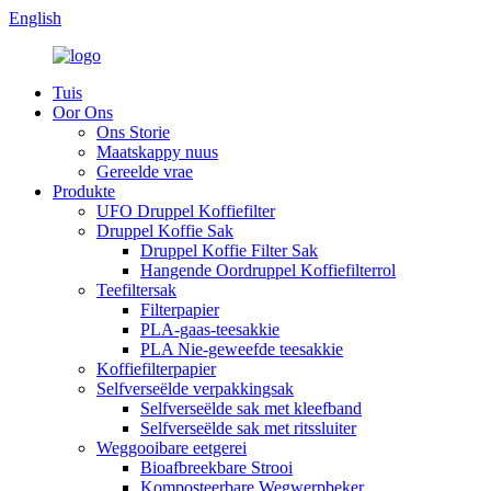
English
Tuis
Oor Ons
Ons Storie
Maatskappy nuus
Gereelde vrae
Produkte
UFO Druppel Koffiefilter
Druppel Koffie Sak
Druppel Koffie Filter Sak
Hangende Oordruppel Koffiefilterrol
Teefiltersak
Filterpapier
PLA-gaas-teesakkie
PLA Nie-geweefde teesakkie
Koffiefilterpapier
Selfverseëlde verpakkingsak
Selfverseëlde sak met kleefband
Selfverseëlde sak met ritssluiter
Weggooibare eetgerei
Bioafbreekbare Strooi
Komposteerbare Wegwerpbeker