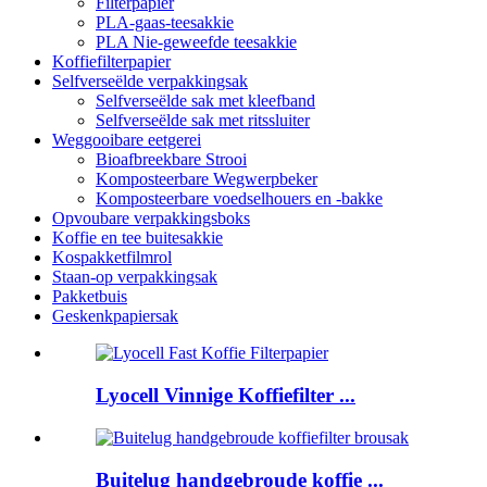
Filterpapier
PLA-gaas-teesakkie
PLA Nie-geweefde teesakkie
Koffiefilterpapier
Selfverseëlde verpakkingsak
Selfverseëlde sak met kleefband
Selfverseëlde sak met ritssluiter
Weggooibare eetgerei
Bioafbreekbare Strooi
Komposteerbare Wegwerpbeker
Komposteerbare voedselhouers en -bakke
Opvoubare verpakkingsboks
Koffie en tee buitesakkie
Kospakketfilmrol
Staan-op verpakkingsak
Pakketbuis
Geskenkpapiersak
Lyocell Vinnige Koffiefilter ...
Buitelug handgebroude koffie ...