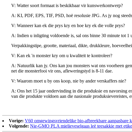
V: Watter soort formaat is beskikbaar vir kunswerkontwerp?
A: KI, PDF, EPS, TIF, PSD, hoë resolusie JPG. As jy nog steeds 
V: Wanneer kan ek die prys kry en hoe kry ek die volle prys?
A: Indien u inligting voldoende is, sal ons binne 30 minute tot 1
Verpakkingstipe, grootte, materiaal, dikte, drukkleure, hoeveelh
V: Kan ek 'n monster kry om u kwaliteit te kontroleer?
A: Natuurlik kan jy. Ons kan jou monsters wat ons voorheen gema
net die monsterfooi vir ons, afleweringstyd is 8-11 dae.
V: Waarom moet u by ons koop, nie by ander verskaffers nie?
A: Ons het 15 jaar ondervinding in die produksie en navorsing 
van die produkte voldoen aan die nasionale produksievereistes, e
Vorige:
V60 omgewingsvriendelike bio-afbreekbare aanpasbare kof
Volgende:
Nie-GMO PLA mielieveselgaas leë teesakkie met etike