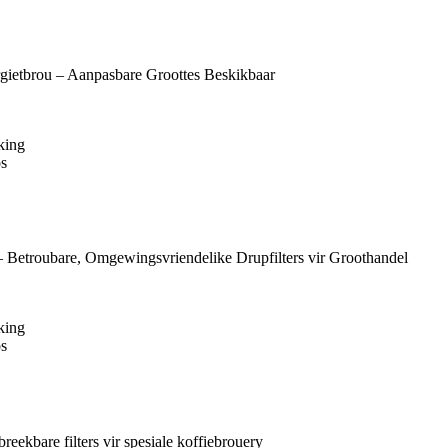
king
os
king
os