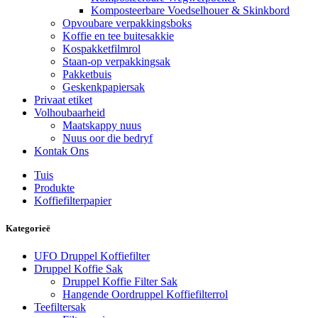
Komposteerbare Voedselhouer & Skinkbord
Opvoubare verpakkingsboks
Koffie en tee buitesakkie
Kospakketfilmrol
Staan-op verpakkingsak
Pakketbuis
Geskenkpapiersak
Privaat etiket
Volhoubaarheid
Maatskappy nuus
Nuus oor die bedryf
Kontak Ons
Tuis
Produkte
Koffiefilterpapier
Kategorieë
UFO Druppel Koffiefilter
Druppel Koffie Sak
Druppel Koffie Filter Sak
Hangende Oordruppel Koffiefilterrol
Teefiltersak