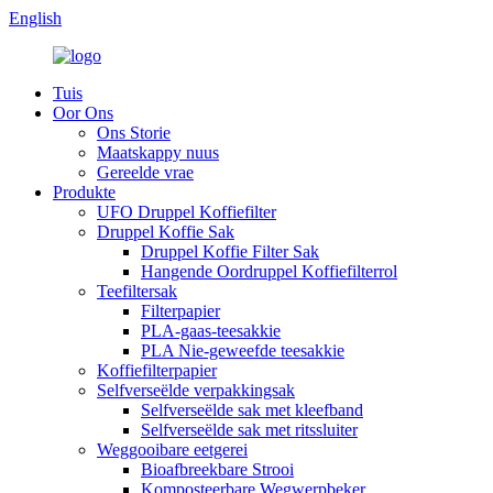
English
Tuis
Oor Ons
Ons Storie
Maatskappy nuus
Gereelde vrae
Produkte
UFO Druppel Koffiefilter
Druppel Koffie Sak
Druppel Koffie Filter Sak
Hangende Oordruppel Koffiefilterrol
Teefiltersak
Filterpapier
PLA-gaas-teesakkie
PLA Nie-geweefde teesakkie
Koffiefilterpapier
Selfverseëlde verpakkingsak
Selfverseëlde sak met kleefband
Selfverseëlde sak met ritssluiter
Weggooibare eetgerei
Bioafbreekbare Strooi
Komposteerbare Wegwerpbeker