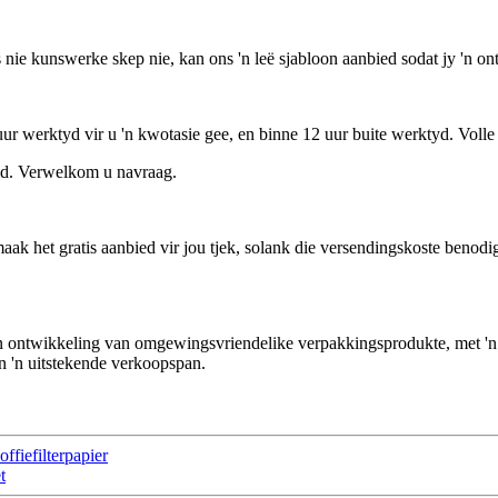
nie kunswerke skep nie, kan ons 'n leë sjabloon aanbied sodat jy 'n o
 uur werktyd vir u 'n kwotasie gee, en binne 12 uur buite werktyd. Voll
eid. Verwelkom u navraag.
ak het gratis aanbied vir jou tjek, solank die versendingskoste benod
en ontwikkeling van omgewingsvriendelike verpakkingsprodukte, met 'n 
n 'n uitstekende verkoopspan.
fiefilterpapier
t