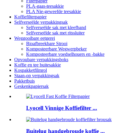
Filterpapier
PLA-gaas-teesakkie
PLA Nie-geweefde teesakkie
Koffiefilterpapier
Selfverseëlde verpakkingsak
Selfverseëlde sak met kleefband
Selfverseëlde sak met ritssluiter
Weggooibare eetgerei
Bioafbreekbare Strooi
Komposteerbare Wegwerpbeker
Komposteerbare voedselhouers en -bakke
Opvoubare verpakkingsboks
Koffie en tee buitesakkie
Kospakketfilmrol
Staan-op verpakkingsak
Pakketbuis
Geskenkpapiersak
Lyocell Vinnige Koffiefilter ...
Buitelug handgebroude koffie ...