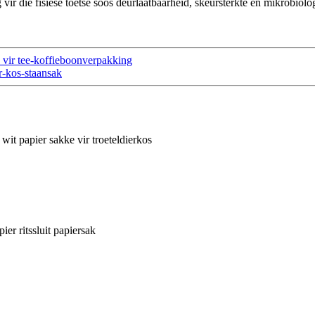
ir die fisiese toetse soos deurlaatbaarheid, skeursterkte en mikrobiol
e vir tee-koffieboonverpakking
r-kos-staansak