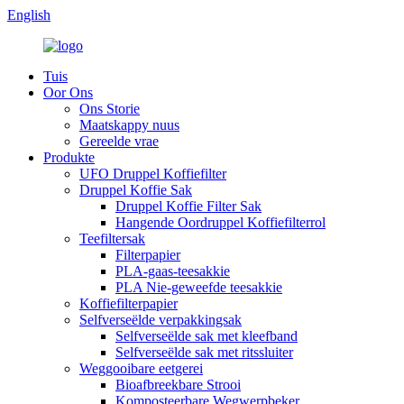
English
Tuis
Oor Ons
Ons Storie
Maatskappy nuus
Gereelde vrae
Produkte
UFO Druppel Koffiefilter
Druppel Koffie Sak
Druppel Koffie Filter Sak
Hangende Oordruppel Koffiefilterrol
Teefiltersak
Filterpapier
PLA-gaas-teesakkie
PLA Nie-geweefde teesakkie
Koffiefilterpapier
Selfverseëlde verpakkingsak
Selfverseëlde sak met kleefband
Selfverseëlde sak met ritssluiter
Weggooibare eetgerei
Bioafbreekbare Strooi
Komposteerbare Wegwerpbeker