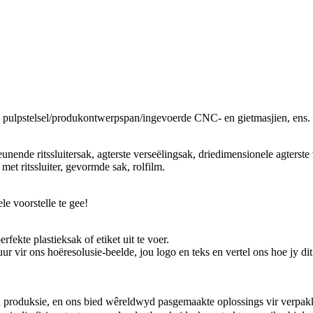
 pulpstelsel/produkontwerpspan/ingevoerde CNC- en gietmasjien, ens.
teunende ritssluitersak, agterste verseëlingsak, driedimensionele agterst
met ritssluiter, gevormde sak, rolfilm.
le voorstelle te gee!
rfekte plastieksak of etiket uit te voer.
ur vir ons hoëresolusie-beelde, jou logo en teks en vertel ons hoe jy dit 
en produksie, en ons bied wêreldwyd pasgemaakte oplossings vir verpa