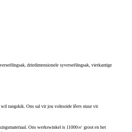
e verseëlingsak, driedimensionele syverseëlingsak, vierkantige
wil rangskik. Ons sal vir jou voltooide lêers stuur vir
kkingsmateriaal. Ons werkswinkel is 11000㎡ groot en het