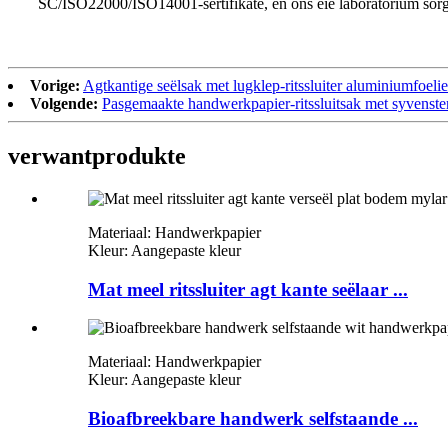
SC/ISO22000/ISO14001-sertifikate, en ons eie laboratorium sorg v
Vorige:
Agtkantige seëlsak met lugklep-ritssluiter aluminiumfoeli
Volgende:
Pasgemaakte handwerkpapier-ritssluitsak met syvenste
verwant
produkte
Materiaal: Handwerkpapier
Kleur: Aangepaste kleur
Mat meel ritssluiter agt kante seëlaar ...
Materiaal: Handwerkpapier
Kleur: Aangepaste kleur
Bioafbreekbare handwerk selfstaande ...