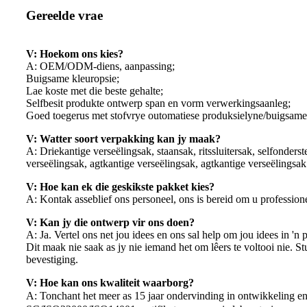
Gereelde vrae
V: Hoekom ons kies?
A: OEM/ODM-diens, aanpassing;
Buigsame kleuropsie;
Lae koste met die beste gehalte;
Selfbesit produkte ontwerp span en vorm verwerkingsaanleg;
Goed toegerus met stofvrye outomatiese produksielyne/buigsame
V: Watter soort verpakking kan jy maak?
A: Driekantige verseëlingsak, staansak, ritssluitersak, selfonders
verseëlingsak, agtkantige verseëlingsak, agtkantige verseëlingsak 
V: Hoe kan ek die geskikste pakket kies?
A: Kontak asseblief ons personeel, ons is bereid om u professione
V: Kan jy die ontwerp vir ons doen?
A: Ja. Vertel ons net jou idees en ons sal help om jou idees in 'n pe
Dit maak nie saak as jy nie iemand het om lêers te voltooi nie. Stu
bevestiging.
V: Hoe kan ons kwaliteit waarborg?
A: Tonchant het meer as 15 jaar ondervinding in ontwikkeling 