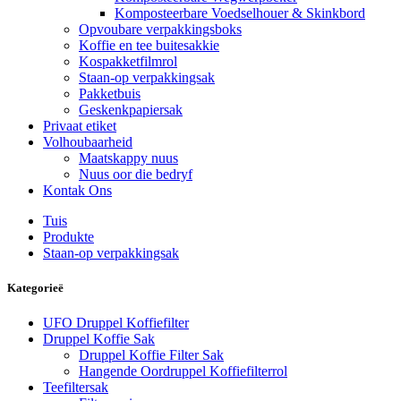
Komposteerbare Voedselhouer & Skinkbord
Opvoubare verpakkingsboks
Koffie en tee buitesakkie
Kospakketfilmrol
Staan-op verpakkingsak
Pakketbuis
Geskenkpapiersak
Privaat etiket
Volhoubaarheid
Maatskappy nuus
Nuus oor die bedryf
Kontak Ons
Tuis
Produkte
Staan-op verpakkingsak
Kategorieë
UFO Druppel Koffiefilter
Druppel Koffie Sak
Druppel Koffie Filter Sak
Hangende Oordruppel Koffiefilterrol
Teefiltersak