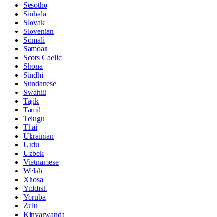
Sesotho
Sinhala
Slovak
Slovenian
Somali
Samoan
Scots Gaelic
Shona
Sindhi
Sundanese
Swahili
Tajik
Tamil
Telugu
Thai
Ukrainian
Urdu
Uzbek
Vietnamese
Welsh
Xhosa
Yiddish
Yoruba
Zulu
Kinyarwanda