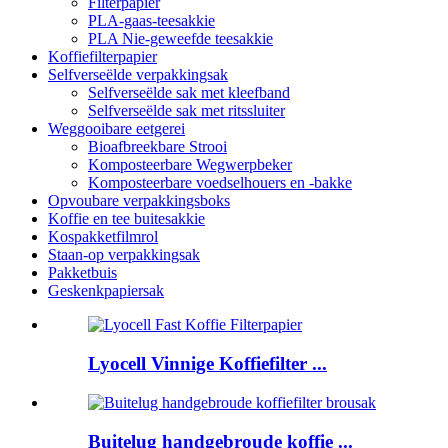
Filterpapier
PLA-gaas-teesakkie
PLA Nie-geweefde teesakkie
Koffiefilterpapier
Selfverseëlde verpakkingsak
Selfverseëlde sak met kleefband
Selfverseëlde sak met ritssluiter
Weggooibare eetgerei
Bioafbreekbare Strooi
Komposteerbare Wegwerpbeker
Komposteerbare voedselhouers en -bakke
Opvoubare verpakkingsboks
Koffie en tee buitesakkie
Kospakketfilmrol
Staan-op verpakkingsak
Pakketbuis
Geskenkpapiersak
Lyocell Vinnige Koffiefilter ...
Buitelug handgebroude koffie ...