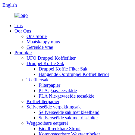
English
Tuis
Oor Ons
Ons Storie
Maatskappy nuus
Gereelde vrae
Produkte
UFO Druppel Koffiefilter
Druppel Koffie Sak
Druppel Koffie Filter Sak
Hangende Oordruppel Koffiefilterrol
Teefiltersak
Filterpapier
PLA-gaas-teesakkie
PLA Nie-geweefde teesakkie
Koffiefilterpapier
Selfverseëlde verpakkingsak
Selfverseëlde sak met kleefband
Selfverseëlde sak met ritssluiter
Weggooibare eetgerei
Bioafbreekbare Strooi
Komposteerbare Wegwerpbeker