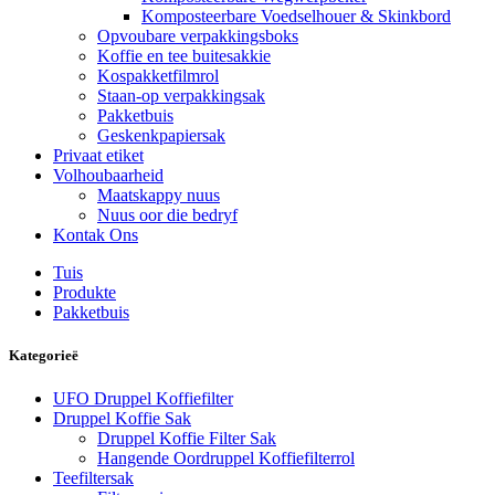
Komposteerbare Voedselhouer & Skinkbord
Opvoubare verpakkingsboks
Koffie en tee buitesakkie
Kospakketfilmrol
Staan-op verpakkingsak
Pakketbuis
Geskenkpapiersak
Privaat etiket
Volhoubaarheid
Maatskappy nuus
Nuus oor die bedryf
Kontak Ons
Tuis
Produkte
Pakketbuis
Kategorieë
UFO Druppel Koffiefilter
Druppel Koffie Sak
Druppel Koffie Filter Sak
Hangende Oordruppel Koffiefilterrol
Teefiltersak