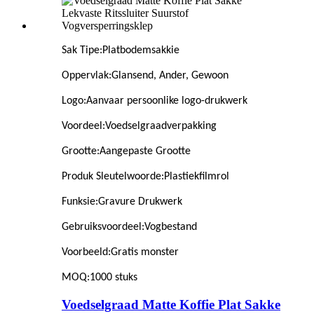
Sak Tipe
:
Platbodemsakkie
Oppervlak
:
Glansend, Ander, Gewoon
Logo
:
Aanvaar persoonlike logo-drukwerk
Voordeel
:
Voedselgraadverpakking
Grootte
:
Aangepaste Grootte
Produk Sleutelwoorde
:
Plastiekfilmrol
Funksie
:
Gravure Drukwerk
Gebruiksvoordeel
:
Vogbestand
Voorbeeld
:
Gratis monster
MOQ
:
1000 stuks
Voedselgraad Matte Koffie Plat Sakke