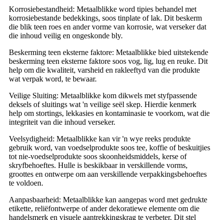
Korrosiebestandheid: Metaalblikke word tipies behandel met
korrosiebestande bedekkings, soos tinplate of lak. Dit beskerm
die blik teen roes en ander vorme van korrosie, wat verseker dat
die inhoud veilig en ongeskonde bly.
Beskerming teen eksterne faktore: Metaalblikke bied uitstekende
beskerming teen eksterne faktore soos vog, lig, lug en reuke. Dit
help om die kwaliteit, varsheid en rakleeftyd van die produkte
wat verpak word, te bewaar.
Veilige Sluiting: Metaalblikke kom dikwels met styfpassende
deksels of sluitings wat 'n veilige seël skep. Hierdie kenmerk
help om stortings, lekkasies en kontaminasie te voorkom, wat die
integriteit van die inhoud verseker.
Veelsydigheid: Metaalblikke kan vir 'n wye reeks produkte
gebruik word, van voedselprodukte soos tee, koffie of beskuitjies
tot nie-voedselprodukte soos skoonheidsmiddels, kerse of
skryfbehoeftes. Hulle is beskikbaar in verskillende vorms,
groottes en ontwerpe om aan verskillende verpakkingsbehoeftes
te voldoen.
Aanpasbaarheid: Metaalblikke kan aangepas word met gedrukte
etikette, reliëfontwerpe of ander dekoratiewe elemente om die
handelsmerk en visuele aantrekkingskrag te verbeter. Dit stel