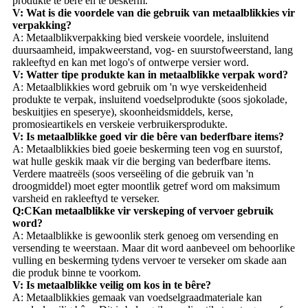
produkte te bêre en te beskerm.
V: Wat is die voordele van die gebruik van metaalblikkies vir
verpakking?
A: Metaalblikverpakking bied verskeie voordele, insluitend
duursaamheid, impakweerstand, vog- en suurstofweerstand, lang
rakleeftyd en kan met logo's of ontwerpe versier word.
V: Watter tipe produkte kan in metaalblikke verpak word?
A: Metaalblikkies word gebruik om 'n wye verskeidenheid
produkte te verpak, insluitend voedselprodukte (soos sjokolade,
beskuitjies en speserye), skoonheidsmiddels, kerse,
promosieartikels en verskeie verbruikersprodukte.
V: Is metaalblikke goed vir die bêre van bederfbare items?
A: Metaalblikkies bied goeie beskerming teen vog en suurstof,
wat hulle geskik maak vir die berging van bederfbare items.
Verdere maatreëls (soos verseëling of die gebruik van 'n
droogmiddel) moet egter moontlik getref word om maksimum
varsheid en rakleeftyd te verseker.
Q:
C
Kan metaalblikke vir verskeping of vervoer gebruik
word?
A: Metaalblikke is gewoonlik sterk genoeg om versending en
versending te weerstaan. Maar dit word aanbeveel om behoorlike
vulling en beskerming tydens vervoer te verseker om skade aan
die produk binne te voorkom.
V: Is metaalblikke veilig om kos in te bêre?
A: Metaalblikkies gemaak van voedselgraadmateriale kan