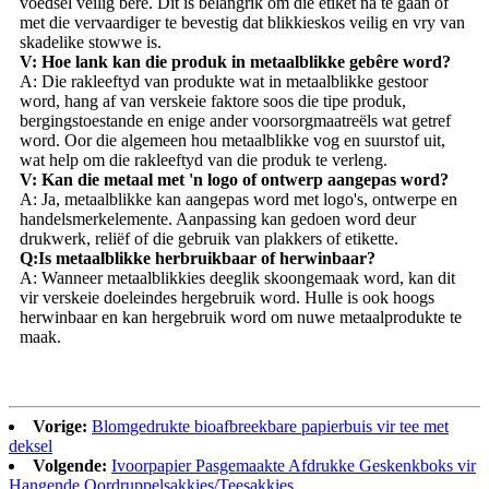
voedsel veilig bêre. Dit is belangrik om die etiket na te gaan of
met die vervaardiger te bevestig dat blikkieskos veilig en vry van
skadelike stowwe is.
V: Hoe lank kan die produk in metaalblikke gebêre word?
A: Die rakleeftyd van produkte wat in metaalblikke gestoor
word, hang af van verskeie faktore soos die tipe produk,
bergingstoestande en enige ander voorsorgmaatreëls wat getref
word. Oor die algemeen hou metaalblikke vog en suurstof uit,
wat help om die rakleeftyd van die produk te verleng.
V: Kan die metaal met 'n logo of ontwerp aangepas word?
A: Ja, metaalblikke kan aangepas word met logo's, ontwerpe en
handelsmerkelemente. Aanpassing kan gedoen word deur
drukwerk, reliëf of die gebruik van plakkers of etikette.
Q:
Is metaalblikke herbruikbaar of herwinbaar?
A: Wanneer metaalblikkies deeglik skoongemaak word, kan dit
vir verskeie doeleindes hergebruik word. Hulle is ook hoogs
herwinbaar en kan hergebruik word om nuwe metaalprodukte te
maak.
Vorige:
Blomgedrukte bioafbreekbare papierbuis vir tee met
deksel
Volgende:
Ivoorpapier Pasgemaakte Afdrukke Geskenkboks vir
Hangende Oordruppelsakkies/Teesakkies