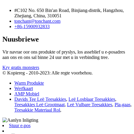
#C102 No. 650 Bin'an Road, Binjiang-distrik, Hangzhou,
Zhejiang, China, 310051
tonchant@tonchant.com
+86-15900932833
Nuusbriewe
Vir navrae oor ons produkte of pryslys, los asseblief u e-posadres
aan ons en ons sal binne 24 uur met u in verbinding tree.
Kry gratis monsters
© Kopiereg - 2010-2023: Alle regte voorbehou.
Warm Produkte
Werfkaart
AMP Mobiel
Davids Tee Leë Teesakkies
,
Leë Losblaar Teesakkies
,
Teesakkies Leë Grootmaat
,
Leë Vulbare Teesakkies
,
Pla-gaas
,
Teesakkie Materiaal Rol
,
Stuur e-pos