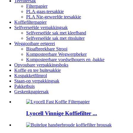
Teefiltersak
Filterpapier
PLA-gaas-teesakkie
PLA Nie-geweefde teesakkie
Koffiefilterpapier
Selfverseëlde verpakkingsak
Selfverseëlde sak met kleefband
Selfverseëlde sak met ritssluiter
Weggooibare eetgerei
Bioafbreekbare Strooi
Komposteerbare Wegwerpbeker
Komposteerbare voedselhouers en -bakke
Opvoubare verpakkingsboks
Koffie en tee buitesakkie
Kospakketfilmrol
Staan-op verpakkingsak
Pakketbuis
Geskenkpapiersak
Lyocell Vinnige Koffiefilter ...