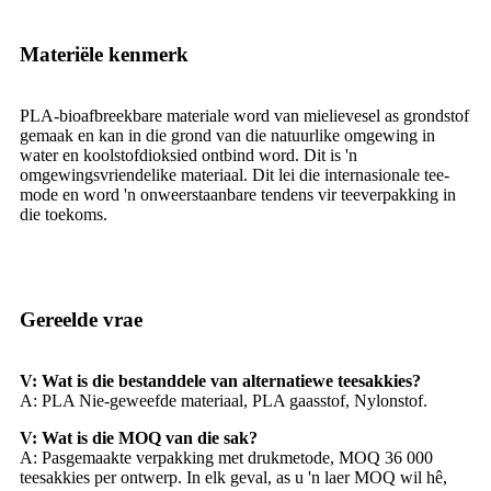
Materiële kenmerk
PLA-bioafbreekbare materiale word van mielievesel as grondstof
gemaak en kan in die grond van die natuurlike omgewing in
water en koolstofdioksied ontbind word. Dit is 'n
omgewingsvriendelike materiaal. Dit lei die internasionale tee-
mode en word 'n onweerstaanbare tendens vir teeverpakking in
die toekoms.
Gereelde vrae
V: Wat is die bestanddele van alternatiewe teesakkies?
A: PLA Nie-geweefde materiaal, PLA gaasstof, Nylonstof.
V: Wat is die MOQ van die sak?
A: Pasgemaakte verpakking met drukmetode, MOQ 36 000
teesakkies per ontwerp. In elk geval, as u 'n laer MOQ wil hê,