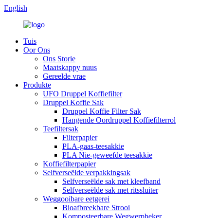
English
Tuis
Oor Ons
Ons Storie
Maatskappy nuus
Gereelde vrae
Produkte
UFO Druppel Koffiefilter
Druppel Koffie Sak
Druppel Koffie Filter Sak
Hangende Oordruppel Koffiefilterrol
Teefiltersak
Filterpapier
PLA-gaas-teesakkie
PLA Nie-geweefde teesakkie
Koffiefilterpapier
Selfverseëlde verpakkingsak
Selfverseëlde sak met kleefband
Selfverseëlde sak met ritssluiter
Weggooibare eetgerei
Bioafbreekbare Strooi
Komposteerbare Wegwerpbeker