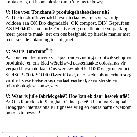
kontak ons, dit is ons plesier om u 'n guns te bewys.
V: Hoe voer Tonchant® produkgehaltebeheer uit?
A: Die tee-/koffieverpakkingsmateriaal wat ons vervaardig,
voldoen aan OK Bio-degradable, OK compost, DIN-Geprüft en
ASTM 6400 standaarde. Ons is gretig om kliënte se verpakking
meer groen te maak, net om ons besigheid op hierdie manier met
meer sosiale nakoming te laat groei.
®
V: Wat is Tonchant
？
A: Tonchant het meer as 15 jaar ondervinding in ontwikkeling en
produksie, en ons bied wêreldwyd pasgemaakte oplossings vir
verpakkingsmateriaal. Ons werkswinkel is 11000㎡ groot en het
SC/ISO22000/ISO14001-sertifikate, en ons eie laboratorium sorg
vir die fisiese toetse soos deurlaatbaarheid, skeursterkte en
mikrobiologiese aanwysers.
V: Waar is julle fabriek geleë? Hoe kan ek daar besoek aflê?
A: Ons fabriek is in Sjanghai, China, geleë. U kan na Sjanghai
Hongqiao Internasionale Lughawe vlieg en ons is hartlik welkom
om ons te besoek!