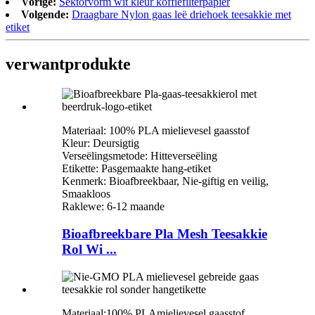
Vorige:
Sektorvorm wit kleur koffiefilterpapier
Volgende:
Draagbare Nylon gaas leë driehoek teesakkie met
etiket
verwant
produkte
Materiaal: 100% PLA mielievesel gaasstof
Kleur: Deursigtig
Verseëlingsmetode: Hitteverseëling
Etikette: Pasgemaakte hang-etiket
Kenmerk: Bioafbreekbaar, Nie-giftig en veilig,
Smaakloos
Raklewe: 6-12 maande
Bioafbreekbare Pla Mesh Teesakkie
Rol Wi ...
Materiaal:
100% PLA
mielievesel gaasstof