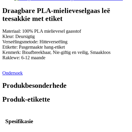
Draagbare PLA-mielieveselgaas leë
teesakkie met etiket
Materiaal: 100% PLA mielievesel gaasstof
Kleur: Deursigtig
Verseëlingsmetode: Hitteverseëling
Etikette: Pasgemaakte hang-etiket
Kenmerk: Bioafbreekbaar, Nie-giftig en veilig, Smaakloos
Raklewe: 6-12 maande
Ondersoek
Produkbesonderhede
Produk-etikette
Spesifikasie