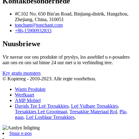
Kontakbesonderhede
#C102 No. 650 Bin'an Road, Binjiang-distrik, Hangzhou,
Zhejiang, China, 310051
tonchant@tonchant.com
+86-15900932833
Nuusbriewe
Vir navrae oor ons produkte of pryslys, los asseblief u e-posadres
aan ons en ons sal binne 24 uur met u in verbinding tree.
Kry gratis monsters
© Kopiereg - 2010-2023: Alle regte voorbehou.
Warm Produkte
Werfkaart
AMP Mobiel
Davids Tee Leë Teesakkies
,
Leë Vulbare Teesakkies
,
Teesakkies Leë Grootmaat
,
Teesakkie Materiaal Rol
,
Pla-
gaas
,
Leë Losblaar Teesakkies
,
Stuur e-pos