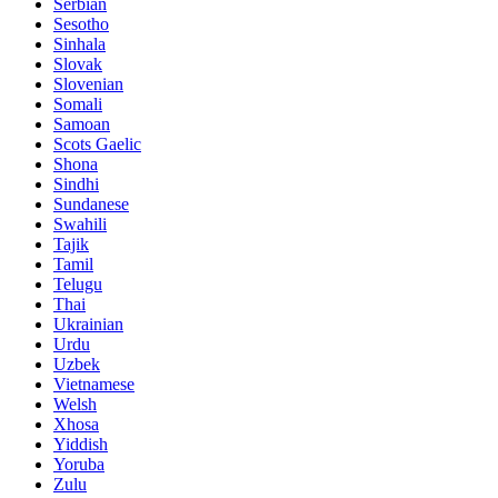
Serbian
Sesotho
Sinhala
Slovak
Slovenian
Somali
Samoan
Scots Gaelic
Shona
Sindhi
Sundanese
Swahili
Tajik
Tamil
Telugu
Thai
Ukrainian
Urdu
Uzbek
Vietnamese
Welsh
Xhosa
Yiddish
Yoruba
Zulu