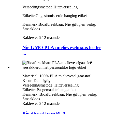
Verseëlingsmetode:
Hitteverseëling
Etikette:
C
u
gestomiseerde hang
ing
etiket
Kenmerk:
Bioafbreekbaar, Nie-giftig en veilig,
Smaakloos
Raklewe: 6-12 maande
Nie-GMO PLA mielieveselmaas leë tee
...
Materiaal: 100% PLA mielievesel gaasstof
Kleur: Deursigtig
Verseëlingsmetode: Hitteverseëling
Etikette: Pasgemaakte hang-etiket
Kenmerk: Bioafbreekbaar, Nie-giftig en veilig,
Smaakloos
Raklewe: 6-12 maande
Bioafbreekbare PLA-