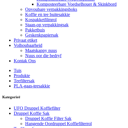
Komposteerbare Voedselhouer & Skinkbord
Opvoubare verpakkingsboks
Koffie en tee buitesakkie
Kospakketfilmrol
Staan-op verpakkingsak
Pakketbuis
Geskenkpapiersak
Privaat etiket
Volhoubaarheid
Maatskappy nuus
Nuus oor die bedryf
Kontak Ons
Tuis
Produkte
Teefiltersak
PLA-gaas-teesakkie
Kategorieë
UFO Druppel Koffiefilter
Druppel Koffie Sak
Druppel Koffie Filter Sak
Hangende Oordruppel Koffiefilterrol