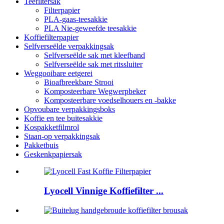
Teefiltersak
Filterpapier
PLA-gaas-teesakkie
PLA Nie-geweefde teesakkie
Koffiefilterpapier
Selfverseëlde verpakkingsak
Selfverseëlde sak met kleefband
Selfverseëlde sak met ritssluiter
Weggooibare eetgerei
Bioafbreekbare Strooi
Komposteerbare Wegwerpbeker
Komposteerbare voedselhouers en -bakke
Opvoubare verpakkingsboks
Koffie en tee buitesakkie
Kospakketfilmrol
Staan-op verpakkingsak
Pakketbuis
Geskenkpapiersak
Lyocell Vinnige Koffiefilter ...