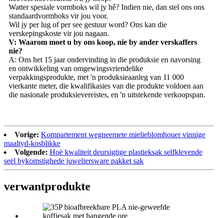
Watter spesiale vormboks wil jy hê? Indien nie, dan stel ons ons
standaardvormboks vir jou voor.
Wil jy per lug of per see gestuur word? Ons kan die
verskepingskoste vir jou nagaan.
V: Waarom moet u by ons koop, nie by ander verskaffers
nie?
A: Ons het 15 jaar ondervinding in die produksie en navorsing
en ontwikkeling van omgewingsvriendelike
verpakkingsprodukte, met 'n produksieaanleg van 11 000
vierkante meter, die kwalifikasies van die produkte voldoen aan
die nasionale produksievereistes, en 'n uitstekende verkoopspan.
Vorige:
Kompartement wegneemete mielieblomhouer vinnige
maaltyd-kosblikke
Volgende:
Hoë kwaliteit deursigtige plastieksak selfklevende
seël bykomstighede juweliersware pakket sak
verwant
produkte