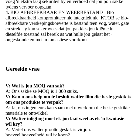
voeg 'n ekstra laag sekuriteit by en verhoed dat jou poli-sakke
tydens vervoer oopgaan.
4. BIO-AFBREEKBAAR EN WEERBESTAND - Bio-
afbreekbaarheid kompromitteer nie integriteit nie. KTOB se bio-
afbreekbare verskepingskoeverte is bestand teen vog, water, gate
en strek. Jy kan seker wees dat jou pakkies jou kliënte in
dieselfde toestand sal bereik as wat hulle jou gelaat het -
ongeskonde en met 'n fantastiese voorkoms.
Gereelde vrae
V: Wat is jou MOQ van sak?
A: Ons sakke se MOQ is 1 000 stuks.
V: Kan u ons help om te besluit watter film die beste geskik is
om ons produkte te verpak?
A: Ja, ons ingenieurs kan saam met u werk om die beste geskikte
materiale te ontwikkel
V: Watter inligting moet ek jou laat weet as ek 'n kwotasie
wil kry?
A: Vertel ons watter grootte geskik is vir jou.
hoeveel hoeveelheid wil jy koop?