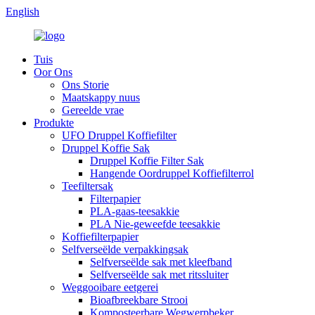
English
Tuis
Oor Ons
Ons Storie
Maatskappy nuus
Gereelde vrae
Produkte
UFO Druppel Koffiefilter
Druppel Koffie Sak
Druppel Koffie Filter Sak
Hangende Oordruppel Koffiefilterrol
Teefiltersak
Filterpapier
PLA-gaas-teesakkie
PLA Nie-geweefde teesakkie
Koffiefilterpapier
Selfverseëlde verpakkingsak
Selfverseëlde sak met kleefband
Selfverseëlde sak met ritssluiter
Weggooibare eetgerei
Bioafbreekbare Strooi
Komposteerbare Wegwerpbeker