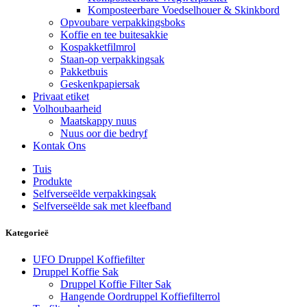
Komposteerbare Voedselhouer & Skinkbord
Opvoubare verpakkingsboks
Koffie en tee buitesakkie
Kospakketfilmrol
Staan-op verpakkingsak
Pakketbuis
Geskenkpapiersak
Privaat etiket
Volhoubaarheid
Maatskappy nuus
Nuus oor die bedryf
Kontak Ons
Tuis
Produkte
Selfverseëlde verpakkingsak
Selfverseëlde sak met kleefband
Kategorieë
UFO Druppel Koffiefilter
Druppel Koffie Sak
Druppel Koffie Filter Sak
Hangende Oordruppel Koffiefilterrol