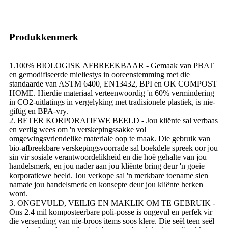
Produkkenmerk
1.100% BIOLOGISK AFBREEKBAAR - Gemaak van PBAT
en gemodifiseerde mieliestys in ooreenstemming met die
standaarde van ASTM 6400, EN13432, BPI en OK COMPOST
HOME. Hierdie materiaal verteenwoordig 'n 60% vermindering
in CO2-uitlatings in vergelyking met tradisionele plastiek, is nie-
giftig en BPA-vry.
2. BETER KORPORATIEWE BEELD - Jou kliënte sal verbaas
en verlig wees om 'n verskepingssakke vol
omgewingsvriendelike materiale oop te maak. Die gebruik van
bio-afbreekbare verskepingsvoorrade sal boekdele spreek oor jou
sin vir sosiale verantwoordelikheid en die hoë gehalte van jou
handelsmerk, en jou nader aan jou kliënte bring deur 'n goeie
korporatiewe beeld. Jou verkope sal 'n merkbare toename sien
namate jou handelsmerk en konsepte deur jou kliënte herken
word.
3. ONGEVULD, VEILIG EN MAKLIK OM TE GEBRUIK -
Ons 2.4 mil komposteerbare poli-posse is ongevul en perfek vir
die versending van nie-broos items soos klere. Die seël teen seël