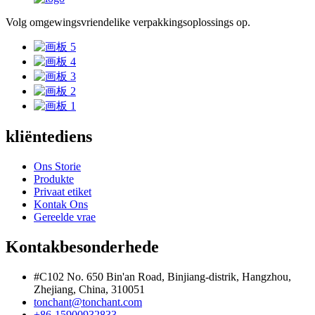
Volg omgewingsvriendelike verpakkingsoplossings op.
kliëntediens
Ons Storie
Produkte
Privaat etiket
Kontak Ons
Gereelde vrae
Kontakbesonderhede
#C102 No. 650 Bin'an Road, Binjiang-distrik, Hangzhou,
Zhejiang, China, 310051
tonchant@tonchant.com
+86-15900932833