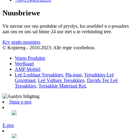
Nuusbriewe
Vir navrae oor ons produkte of pryslys, los asseblief u e-posadres
aan ons en ons sal binne 24 uur met u in verbinding tree.
Kry gratis monsters
© Kopiereg - 2010-2023: Alle regte voorbehou.
Warm Produkte
Werfkaart
AMP Mobiel
Leë Losblaar Teesakkies
,
Pla-gaas
,
Teesakkies Leë
Grootmaat
,
Leë Vulbare Teesakkies
,
Davids Tee Leë
Teesakkies
,
Teesakkie Materiaal Rol
,
Stuur e-pos
E-pos