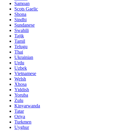
Samoan
Scots Gaelic
Shona
Sindhi
Sundanese
Swahili
Tajik
Tamil
Telugu
Thai
Ukrainian
Urdu
Uzbek
Vietnamese
Welsh
Xhosa
Yiddish
Yoruba
Zulu
Kinyarwanda
Tatar
Oriya
Turkmen
Uyghur