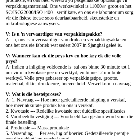
produksie, en ons bied wêreldwyd pasgemaakte oplossings vir
verpakkingsmateriaal. Ons werkswinkel is 11000㎡ groot en het
SC/ISO22000/ISO14001-sertifikate, en ons eie laboratorium sorg
vir die fisiese toetse soos deurlaatbaarheid, skeursterkte en
mikrobiologiese aanwysers.
V: Is u 'n vervaardiger van verpakkingsakke?
A: Ja, ons is 'n vervaardiger van druk- en verpakkingsakke en
ons het ons eie fabriek wat sedert 2007 in Sjanghai geleë is.
V: Wanneer kan ek die prys kry en hoe kry ek die volle
prys?
A: Indien u inligting voldoende is, sal ons binne 30 minute tot 1
uur vir u 'n kwotasie gee op werktyd, en binne 12 uur buite
werktyd. Volle prys gebaseer op verpakkingstipe, grootte,
materiaal, dikte, drukkleure, hoeveelheid. Verwelkom u navraag.
V: Wat is die bestelproses?
A: 1. Navraag --- Hoe meer gedetailleerde inligting u verskaf,
hoe meer akkurate produk kan ons u verskaf.
2. Kwotasie --- Redelike kwotasie met duidelike spesifikasies.
3. Voorbeeldbevestiging --- Voorbeeld kan gestuur word voor die
finale bestelling.
4. Produksie --- Massaproduksie
5. Versending --- Per see, lug of koerier. Gedetailleerde prentjie
van die pakket kan verskaf word.