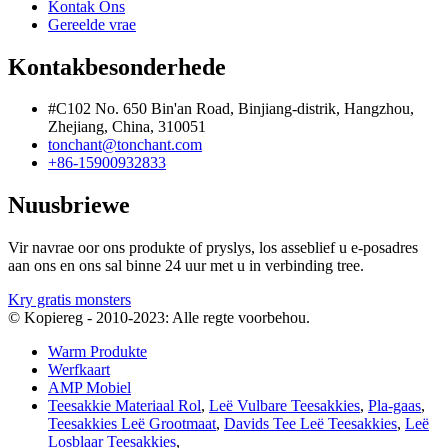
Kontak Ons
Gereelde vrae
Kontakbesonderhede
#C102 No. 650 Bin'an Road, Binjiang-distrik, Hangzhou,
Zhejiang, China, 310051
tonchant@tonchant.com
+86-15900932833
Nuusbriewe
Vir navrae oor ons produkte of pryslys, los asseblief u e-posadres
aan ons en ons sal binne 24 uur met u in verbinding tree.
Kry gratis monsters
© Kopiereg - 2010-2023: Alle regte voorbehou.
Warm Produkte
Werfkaart
AMP Mobiel
Teesakkie Materiaal Rol
,
Leë Vulbare Teesakkies
,
Pla-gaas
,
Teesakkies Leë Grootmaat
,
Davids Tee Leë Teesakkies
,
Leë
Losblaar Teesakkies
,