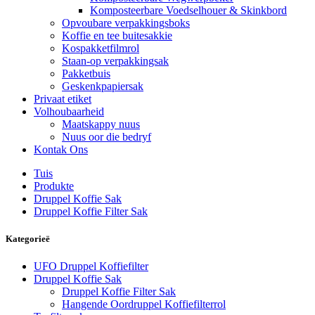
Komposteerbare Voedselhouer & Skinkbord
Opvoubare verpakkingsboks
Koffie en tee buitesakkie
Kospakketfilmrol
Staan-op verpakkingsak
Pakketbuis
Geskenkpapiersak
Privaat etiket
Volhoubaarheid
Maatskappy nuus
Nuus oor die bedryf
Kontak Ons
Tuis
Produkte
Druppel Koffie Sak
Druppel Koffie Filter Sak
Kategorieë
UFO Druppel Koffiefilter
Druppel Koffie Sak
Druppel Koffie Filter Sak
Hangende Oordruppel Koffiefilterrol