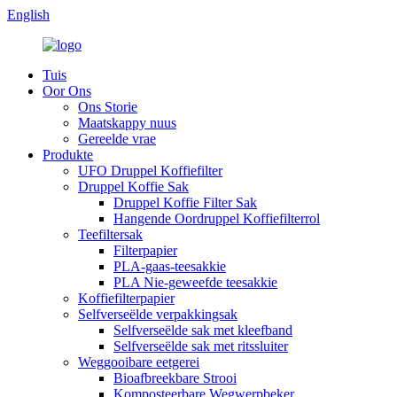
English
Tuis
Oor Ons
Ons Storie
Maatskappy nuus
Gereelde vrae
Produkte
UFO Druppel Koffiefilter
Druppel Koffie Sak
Druppel Koffie Filter Sak
Hangende Oordruppel Koffiefilterrol
Teefiltersak
Filterpapier
PLA-gaas-teesakkie
PLA Nie-geweefde teesakkie
Koffiefilterpapier
Selfverseëlde verpakkingsak
Selfverseëlde sak met kleefband
Selfverseëlde sak met ritssluiter
Weggooibare eetgerei
Bioafbreekbare Strooi
Komposteerbare Wegwerpbeker