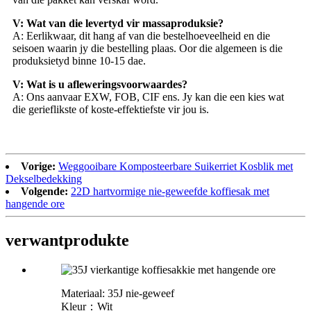
V: Wat van die levertyd vir massaproduksie?
A: Eerlikwaar, dit hang af van die bestelhoeveelheid en die
seisoen waarin jy die bestelling plaas. Oor die algemeen is die
produksietyd binne 10-15 dae.
V: Wat is u afleweringsvoorwaardes?
A: Ons aanvaar EXW, FOB, CIF ens. Jy kan die een kies wat
die gerieflikste of koste-effektiefste vir jou is.
Vorige:
Weggooibare Komposteerbare Suikerriet Kosblik met
Dekselbedekking
Volgende:
22D hartvormige nie-geweefde koffiesak met
hangende ore
verwant
produkte
Materiaal: 35J nie-geweef
Kleur：Wit