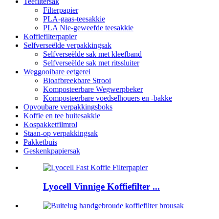
Teefiltersak
Filterpapier
PLA-gaas-teesakkie
PLA Nie-geweefde teesakkie
Koffiefilterpapier
Selfverseëlde verpakkingsak
Selfverseëlde sak met kleefband
Selfverseëlde sak met ritssluiter
Weggooibare eetgerei
Bioafbreekbare Strooi
Komposteerbare Wegwerpbeker
Komposteerbare voedselhouers en -bakke
Opvoubare verpakkingsboks
Koffie en tee buitesakkie
Kospakketfilmrol
Staan-op verpakkingsak
Pakketbuis
Geskenkpapiersak
Lyocell Vinnige Koffiefilter ...