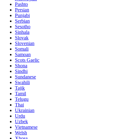
Pashto
Persian
Punjabi
Serbian
Sesotho
Sinhala
Slovak
Slovenian
Somali
Samoan
Scots Gaelic
Shona
Sindhi
Sundanese
Swahili
Tajik
Tamil
Telugu
Thai
Ukrainian
Urdu
Uzbek
Vietnamese
Welsh
Xhosa