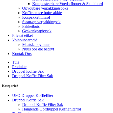
Komposteerbare Voedselhouer & Skinkbord
Opvoubare verpakkingsboks
Koffie en tee buitesakkie
Kospakketfilmrol
Staan-op verpakkingsak
Pakketbuis
Geskenkpapiersak
Privaat etiket
Volhoubaarheid
Maatskappy nuus
Nuus oor die bedryf
Kontak Ons
Tuis
Produkte
Druppel Koffie Sak
Druppel Koffie Filter Sak
Kategorieë
UFO Druppel Koffiefilter
Druppel Koffie Sak
Druppel Koffie Filter Sak
Hangende Oordruppel Koffiefilterrol