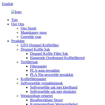
English
Tuis
Oor Ons
Ons Storie
Maatskappy nuus
Gereelde vrae
Produkte
UFO Druppel Koffiefilter
Druppel Koffie Sak
Druppel Koffie Filter Sak
Hangende Oordruppel Koffiefilterrol
Teefiltersak
Filterpapier
PLA-gaas-teesakkie
PLA Nie-geweefde teesakkie
Koffiefilterpapier
Selfverseëlde verpakkingsak
Selfverseëlde sak met kleefband
Selfverseëlde sak met ritssluiter
Weggooibare eetgerei
Bioafbreekbare Strooi
Komposteerbare Wegwerpbeker