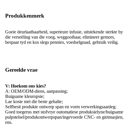
Produkkenmerk
Goeie deurlaatbaarheid, superieure infusie, uitstekende sterkte by
die verseëling van die voeg, weggooibaar, elimineer gemors,
bespaar tyd en kos slegs pennies, voedselgraad, gebruik veilig.
Gereelde vrae
V: Hoekom ons kies?
A: OEM/ODM-diens, aanpassing;
Buigsame kleuropsie;
Lae koste met die beste gehalte;
Selfbesit produkte ontwerp span en vorm verwerkingsaanleg;
Goed toegerus met stofvrye outomatiese produksielyne/buigsame
pulpstelsel/produkontwerpspan/ingevoerde CNC- en gietmasjien,
ens.