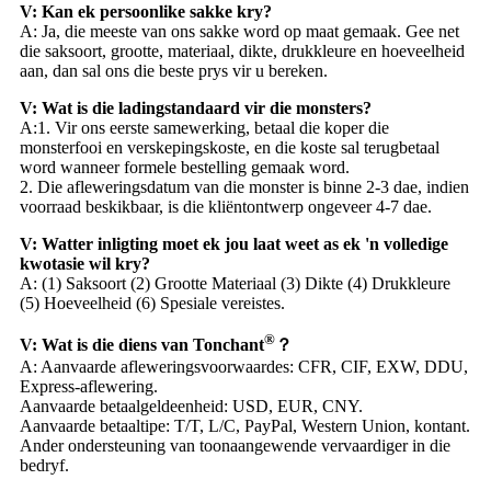
V: Kan ek persoonlike sakke kry?
A: Ja, die meeste van ons sakke word op maat gemaak. Gee net
die saksoort, grootte, materiaal, dikte, drukkleure en hoeveelheid
aan, dan sal ons die beste prys vir u bereken.
V: Wat is die ladingstandaard vir die monsters?
A:1. Vir ons eerste samewerking, betaal die koper die
monsterfooi en verskepingskoste, en die koste sal terugbetaal
word wanneer formele bestelling gemaak word.
2. Die afleweringsdatum van die monster is binne 2-3 dae, indien
voorraad beskikbaar, is die kliëntontwerp ongeveer 4-7 dae.
V: Watter inligting moet ek jou laat weet as ek 'n volledige
kwotasie wil kry?
A: (1) Saksoort (2) Grootte Materiaal (3) Dikte (4) Drukkleure
(5) Hoeveelheid (6) Spesiale vereistes.
®
V: Wat is die diens van Tonchant
？
A: Aanvaarde afleweringsvoorwaardes: CFR, CIF, EXW, DDU,
Express-aflewering.
Aanvaarde betaalgeldeenheid: USD, EUR, CNY.
Aanvaarde betaaltipe: T/T, L/C, PayPal, Western Union, kontant.
Ander ondersteuning van toonaangewende vervaardiger in die
bedryf.