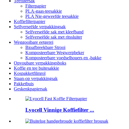
Teefiltersak
Filterpapier
PLA-gaas-teesakkie
PLA Nie-geweefde teesakkie
Koffiefilterpapier
Selfverseëlde verpakkingsak
Selfverseëlde sak met kleefband
Selfverseëlde sak met ritssluiter
Weggooibare eetgerei
Bioafbreekbare Strooi
Komposteerbare Wegwerpbeker
Komposteerbare voedselhouers en -bakke
Opvoubare verpakkingsboks
Koffie en tee buitesakkie
Kospakketfilmrol
Staan-op verpakkingsak
Pakketbuis
Geskenkpapiersak
Lyocell Vinnige Koffiefilter ...