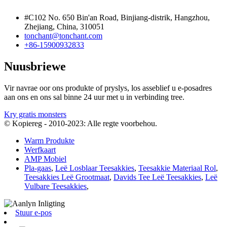
#C102 No. 650 Bin'an Road, Binjiang-distrik, Hangzhou,
Zhejiang, China, 310051
tonchant@tonchant.com
+86-15900932833
Nuusbriewe
Vir navrae oor ons produkte of pryslys, los asseblief u e-posadres
aan ons en ons sal binne 24 uur met u in verbinding tree.
Kry gratis monsters
© Kopiereg - 2010-2023: Alle regte voorbehou.
Warm Produkte
Werfkaart
AMP Mobiel
Pla-gaas
,
Leë Losblaar Teesakkies
,
Teesakkie Materiaal Rol
,
Teesakkies Leë Grootmaat
,
Davids Tee Leë Teesakkies
,
Leë
Vulbare Teesakkies
,
Stuur e-pos