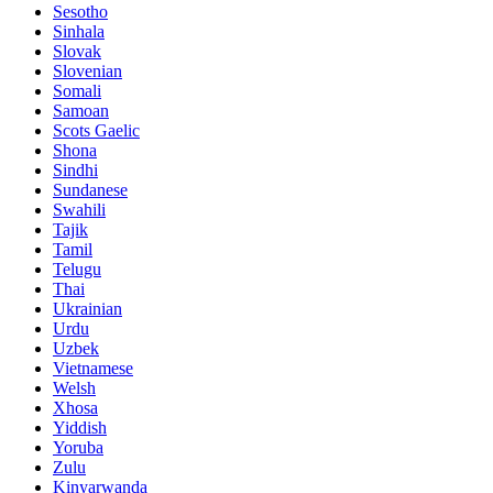
Sesotho
Sinhala
Slovak
Slovenian
Somali
Samoan
Scots Gaelic
Shona
Sindhi
Sundanese
Swahili
Tajik
Tamil
Telugu
Thai
Ukrainian
Urdu
Uzbek
Vietnamese
Welsh
Xhosa
Yiddish
Yoruba
Zulu
Kinyarwanda